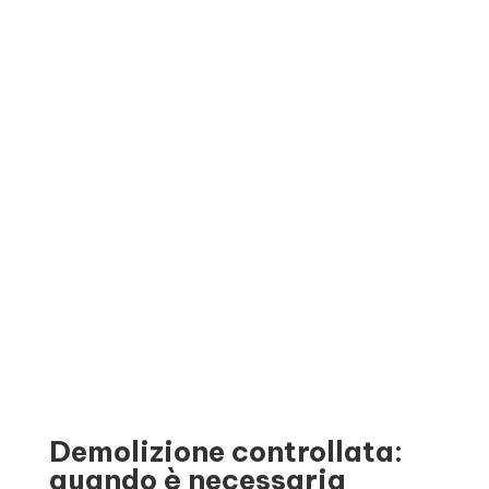
figurano le demolizioni di case unifamiliari, villette e
ville private. Si tratta di operazioni che richiedono una
pianificazione accurata, soprattutto quando l’immobile
si trova in zone residenziali o in prossimità di altre
abitazioni. F.G. Srl valuta ogni intervento nella sua
specificità: struttura dell’edificio, materiali costruttivi,
accessibilità del cantiere e normative comunali
vigenti.
Il risultato è un abbattimento sicuro, rapido e con
gestione completa delle macerie prodotte.
Demolizione controllata:
quando è necessaria