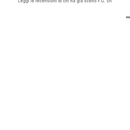
Leggi le recensioni di chi ha già scelto F.G. Srl
F.G. S.r.l.
Vuoi avere informazioni sull’attività di demolizione
a Torino?
Compila il modulo per richiedere sopralluoghi e
preventivi alla F.G. Srl
chiama ora