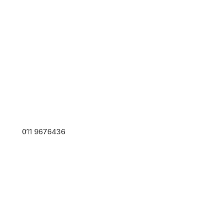
F.G. Srl
011 9676436
Via Druento, 32 Pianezza
10044 Torino